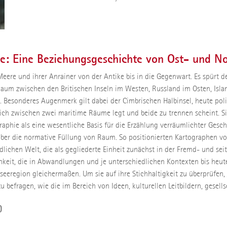
re: Eine Beziehungsgeschichte von Ost- und N
eere und ihrer Anrainer von der Antike bis in die Gegenwart. Es spürt de
aum zwischen den Britischen Inseln im Westen, Russland im Osten, Isl
 Besonderes Augenmerk gilt dabei der Cimbrischen Halbinsel, heute poli
r sich zwischen zwei maritime Räume legt und beide zu trennen scheint. S
phie als eine wesentliche Basis für die Erzählung verräumlichter Gesc
er die normative Füllung von Raum. So positionierten Kartographen von 
rdlichen Welt, die als gegliederte Einheit zunächst in der Fremd- und s
eit, die in Abwandlungen und je unterschiedlichen Kontexten bis heute 
tseeregion gleichermaßen. Um sie auf ihre Stichhaltigkeit zu überprüfen,
befragen, wie die im Bereich von Ideen, kulturellen Leitbildern, gesel
)