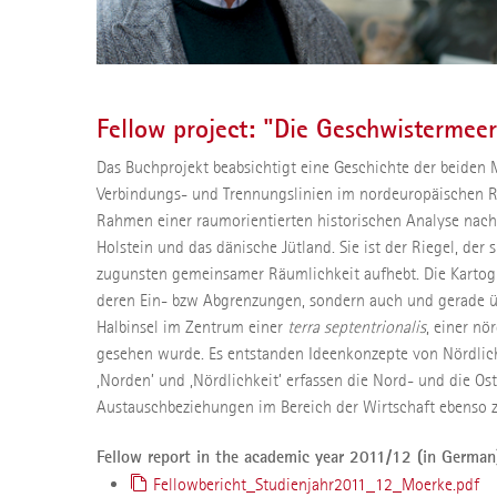
Fellow project: "Die Geschwistermee
Das Buchprojekt beabsichtigt eine Geschichte der beiden M
Verbindungs- und Trennungslinien im nordeuropäischen R
Rahmen einer raumorientierten historischen Analyse nach.
Holstein und das dänische Jütland. Sie ist der Riegel, de
zugunsten gemeinsamer Räumlichkeit aufhebt. Die Kartogra
deren Ein- bzw Abgrenzungen, sondern auch und gerade üb
Halbinsel im Zentrum einer
terra septentrionalis
, einer nö
gesehen wurde. Es entstanden Ideenkonzepte von Nördlichk
‚Norden’ und ‚Nördlichkeit’ erfassen die Nord- und die Os
Austauschbeziehungen im Bereich der Wirtschaft ebenso zu 
Fellow report in the academic year 2011/12 (in German
Fellowbericht_Studienjahr2011_12_Moerke.pdf