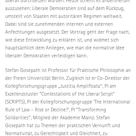
überall durchsetzen würden. Heute scheint es andersherum
auszusehen: Liberale Demokratien sind auf dem Rückzug,
umstellt von Staaten mit autoritären Regimen weltweit.
Dabei sind sie zunehmenden internen und externen
Anfechtungen ausgesetzt. Der Vortrag geht der Frage nach,
wie diese Entwicklung zu erklären ist, und widmet sich
hauptsächlich dem Anliegen, wie man die normative Idee
liberaler Demokratien verteidigen kann.
Stefan Gosepath ist Professor für Praktische Philosophie an
der Freien Universität Berlin. Zugleich ist er Co-Direktor der
Kollegforschungsgruppe „Justitia Amplificata“; PI am
Exzellenzcluster “Contestations of the Liberal Script“
(SCRIPTS), PI der Kollegforschungsgruppe ‘The International
Rule of Law – Rise or Decline?’, PI “Transforming
Solidarities”; Mitglied der Akademie Mainz. Stefan
Gosepath hat zu Themen der praktischen Vernunft und
Normativität, zu Gerechtigkeit und Gleichheit, zu