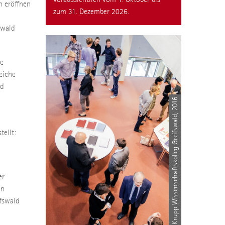
n eröffnen
zum 31. Dezember 2026.
swald
ie
eiche
nd
© Alfried Krupp Wissenschaftskolleg Greifswald, 2016
ellt:
er
in
fswald
.