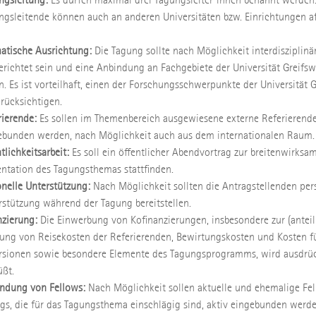
ngsleitende können auch an anderen Universitäten bzw. Einrichtungen aff
atische Ausrichtung:
Die Tagung sollte nach Möglichkeit interdisziplinä
erichtet sein und eine Anbindung an Fachgebiete der Universität Greifsw
n. Es ist vorteilhaft, einen der Forschungsschwerpunkte der Universität 
erücksichtigen.
rierende:
Es sollen im Themenbereich ausgewiesene externe Referierend
ebunden werden, nach Möglichkeit auch aus dem internationalen Raum.
tlichkeitsarbeit:
Es soll ein öffentlicher Abendvortrag zur breitenwirksa
entation des Tagungsthemas stattfinden.
onelle Unterstützung:
Nach Möglichkeit sollten die Antragstellenden per
rstützung während der Tagung bereitstellen.
nzierung:
Die Einwerbung von Kofinanzierungen, insbesondere zur (anteil
ung von Reisekosten der Referierenden, Bewirtungskosten und Kosten f
rsionen sowie besondere Elemente des Tagungsprogramms, wird ausdrüc
üßt.
indung von Fellows:
Nach Möglichkeit sollen aktuelle und ehemalige Fe
egs, die für das Tagungsthema einschlägig sind, aktiv eingebunden werde