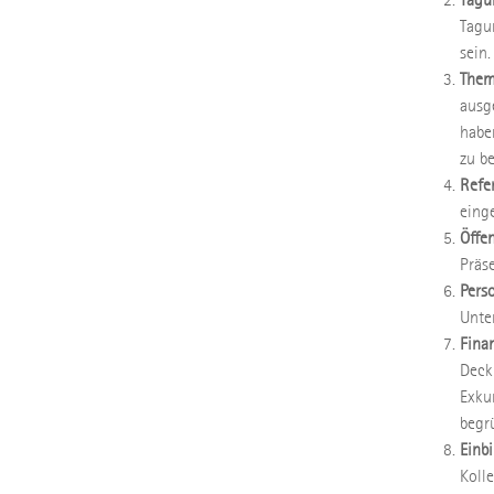
Tagu
sein.
Them
ausg
habe
zu b
Refe
eing
Öffen
Präs
Pers
Unte
Fina
Deck
Exku
begr
Einb
Koll