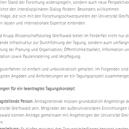
llen Stand der Forschung widerspiegeln, sondern auch neue Perspektive
chst den interdisziplinären Dialog fördern. Besonders willkommen
chläge, die sich mit den Forschungsschwerpunkten der Universität Greif
n lassen und internationale Expertise einbinden.
ed Krupp Wissenschaftskolleg Greifswald bietet im Förderfall nicht nur d
ende Infrastruktur zur Durchführung der Tagung, sondern auch umfangr
zung bei Planung und Organisation, Öffentlichkeitsarbeit, Information u
ation sowie Pausencatering und Verpflegung.
gsverfahren ist einfach und unbürokratisch gehalten. Im Folgenden sind
igsten Angaben und Anforderungen an ein Tagungsprojekt zusammengest
ngen für ein beantragtes Tagungskonzept:
agstellende Person:
Antragstellende müssen grundsätzlich Angehörige d
rsität Greifswald sein. Mitglieder der außeruniversitären Einrichtungen 
fswald können Anträge gemeinsam mit Angehörigen der Universität Grei
en.
ngsleitung:
Es dürfen maximal drei Tagungsleiter*innen benannt werden