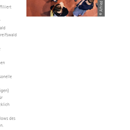
iliiert
r
ald
Greifswald
e
men
sonelle
igen)
ür
klich
llows des
n.