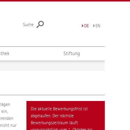
Suche
DE
EN
thek
Stiftung
hlägen
Die aktuelle Bewerbungsfrist ist
 ein,
abgelaufen. Der nächste
ierenden
Bewerbungszeitraum läuft
nicht nur
voraussichtlich vom 1. Oktober bis