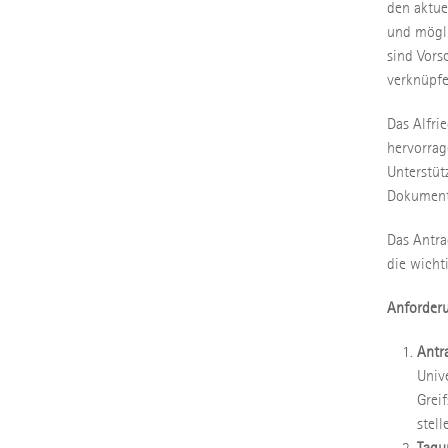
den aktue
und mögli
sind Vors
verknüpfe
Das Alfri
hervorrag
Unterstüt
Dokument
Das Antra
die wicht
Anforderu
Antr
Unive
Grei
stell
Tagu