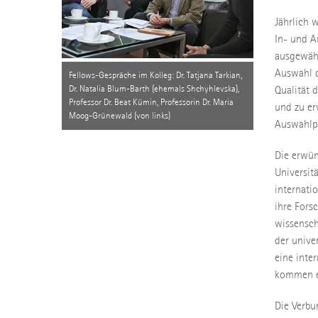
Jährlich 
In- und A
ausgewähl
Auswahl d
Fellows-Gespräche im Kolleg: Dr. Tatjana Tarkian,
Dr. Natalia Blum-Barth (ehemals Shchyhlevska),
Qualität 
Professor Dr. Beat Kümin, Professorin Dr. Maria
und zu er
Moog-Grünewald (von links)
Auswahlp
Die erwü
Universit
internati
ihre Fors
wissensch
der unive
eine inte
kommen e
Die Verbu