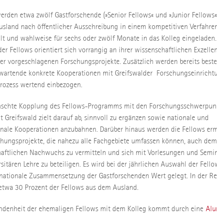
werden etwa zwölf Gastforschende (»Senior Fellows« und »Junior Fellows
usland nach öffentlicher Ausschreibung in einem kompetitiven Verfahre
t und wahlweise für sechs oder zwölf Monate in das Kolleg eingeladen.
er Fellows orientiert sich vorrangig an ihrer wissenschaftlichen Exzelle
der vorgeschlagenen Forschungsprojekte. Zusätzlich werden bereits best
wartende konkrete Kooperationen mit Greifswalder Forschungseinricht
rozess wertend einbezogen.
nschte Kopplung des Fellows-Programms mit den Forschungsschwerpun
ät Greifswald zielt darauf ab, sinnvoll zu ergänzen sowie nationale und
onale Kooperationen anzubahnen. Darüber hinaus werden die Fellows erm
chungsprojekte, die nahezu alle Fachgebiete umfassen können, auch dem
aftlichen Nachwuchs zu vermitteln und sich mit Vorlesungen und Semi
rsitären Lehre zu beteiligen. Es wird bei der jährlichen Auswahl der Fello
rnationale Zusammensetzung der Gastforschenden Wert gelegt. In der Re
twa 30 Prozent der Fellows aus dem Ausland.
ndenheit der ehemaligen Fellows mit dem Kolleg kommt durch eine
Alu