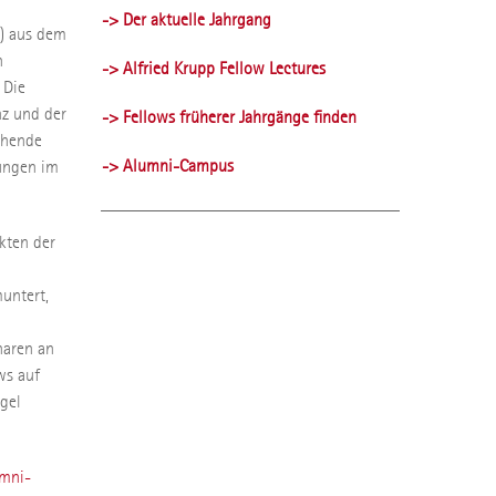
-> Der aktuelle Jahrgang
«) aus dem
n
-> Alfried Krupp Fellow Lectures
 Die
nz und der
-> Fellows früherer Jahrgänge finden
ehende
-> Alumni-Campus
ungen im
kten der
untert,
naren an
ws auf
gel
mni-