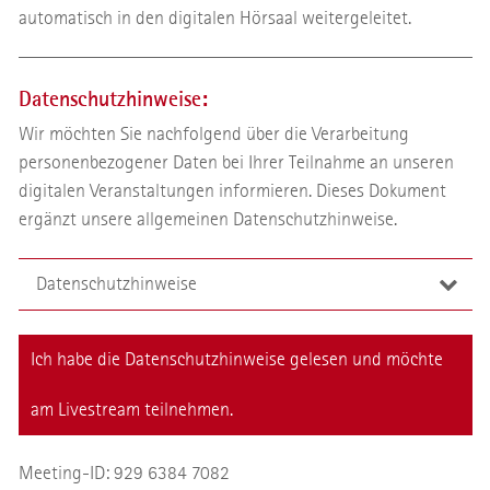
automatisch in den digitalen Hörsaal weitergeleitet.
Datenschutzhinweise:
Wir möchten Sie nachfolgend über die Verarbeitung
personenbezogener Daten bei Ihrer Teilnahme an unseren
digitalen Veranstaltungen informieren. Dieses Dokument
ergänzt unsere allgemeinen Datenschutzhinweise.
Datenschutzhinweise
Zweck der Verarbeitung
Ich habe die Datenschutzhinweise gelesen und möchte
Wir nutzen die Anwendung „Zoom“, um Digital
Lectures durchzuführen. „Zoom“ ist ein Service der
am Livestream teilnehmen.
Zoom Video Communications, Inc., die ihren Sitz in den
USA hat.
Meeting-ID: 929 6384 7082