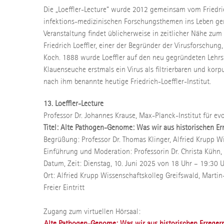
Die „Loeffler-Lecture“ wurde 2012 gemeinsam vom Friedric
infektions-medizinischen Forschungsthemen ins Leben geru
Veranstaltung findet üblicherweise in zeitlicher Nähe zum G
Friedrich Loeffler, einer der Begründer der Virusforschu
Koch. 1888 wurde Loeffler auf den neu gegründeten Lehrs
Klauenseuche erstmals ein Virus als filtrierbaren und korp
nach ihm benannte heutige Friedrich-Loeffler-Institut.
13. Loeffler-Lecture
Professor Dr. Johannes Krause, Max-Planck-Institut für ev
Titel: Alte Pathogen-Genome: Was wir aus historischen Er
Begrüßung: Professor Dr. Thomas Klinger, Alfried Krupp W
Einführung und Moderation: Professorin Dr. Christa Kühn, F
Datum, Zeit: Dienstag, 10. Juni 2025 von 18 Uhr – 19:30 
Ort: Alfried Krupp Wissenschaftskolleg Greifswald, Marti
Freier Eintritt
Zugang zum virtuellen Hörsaal:
Alte Pathogen-Genome: Was wir aus historischen Erregern