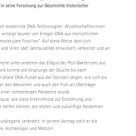
 in seine Forschung zur Geschichte historischer
rch modernste DNA-Technologien: Wissenschaftlerinnen
e winzige Spuren von Erreger-DNA aus menschlichen
molekulare Fossilien“. Auf diese Weise lässt sich
 und Viren über Jahrtausende entwickelt, verbreitet und an
ierte unter anderem das Erbgut des Pest-Bakteriums aus
und konnte die Ursprünge der Seuche bis nach
 ältere DNA-Funde aus der Steinzeit zeigen, wie sich die
 an den Menschen und auch den Floh als Überträger
u einer verheerenden Pandemie wurde.
Krause, wie diese Erkenntnisse zur Entstehung und
e helfen können, die letzten und zukünftige Pandemien
ndlegend verändert. In seinem Vortrag stellt er die
ik, Archäologie und Medizin.