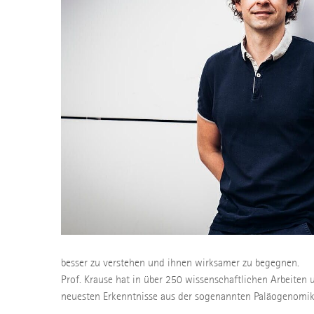
besser zu verstehen und ihnen wirksamer zu begegnen.
Prof. Krause hat in über 250 wissenschaftlichen Arbeiten 
neuesten Erkenntnisse aus der sogenannten Paläogenomik 