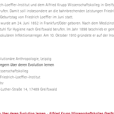
h-Loeffler-Institut und dem Alfried Krupp Wissenschaftskolleg in Greifs
fen. Damit soll insbesondere an die bahnbrechenden Leistungen Friedrich
eburtstag von Friedrich Loeffler im Juni statt.
ng, wurde am 24. Juni 1852 in Frankfurt/Oder geboren. Nach dem Medizins
tuhl für Hygiene nach Greifswald berufen. Im Jahr 1898 beschrieb er g
uskulären Infektionserreger. Am 10. Oktober 1910 gründete er auf der Ins
olutionäre Anthropologie, Leipzig
regern über deren Evolution lernen
issenschaftskolleg
riedrich-Loeffler-Institut
Uhr
n-Luther-Straße 14, 17489 Greifswald
 über deren Evolution lernen - Alfried Krupp Wissenschaftskolleg Greif