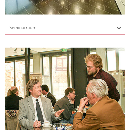
Projektionszwecke abzudunkeln. Zur Präsentation von
Vorträgen stehen mobile Medien zur Verfügung.
Der Zugang zum Konferenzraum erfolgt über eine
Seminarraum
Treppe oder barrierefrei über einen Aufzug.
Der Seminarraum ist besonders für Seminare,
Workshops und Arbeitsgruppen von bis zu 20
Personen geeignet. Er ist mit einem beweglichen
Whiteboard inklusive Tafel ausgestattet. Zusätzlich
kann hier auch mobile Präsentationstechnik eingesetzt
werden. Der Raum befindet sich im Erdgeschoss des
Kolleggebäudes in unmittelbarer Nähe zum Hörsaal.
Der Zugang zum Seminarraum erfolgt ebenerdig.