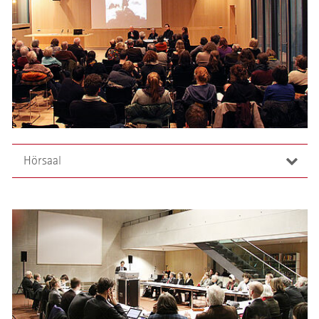
Hörsaal
Im Westflügel des Kolleggebäudes, auf der dem Dom
zugewandten Seite, befindet sich der Hörsaal. Er bietet
Platz für etwa 120 Personen und ist hauptsächlicher
Veranstaltungsort der Vorträge und Tagungen des
Alfried Krupp Wissenschaftskollegs.
Eine umfangreiche Beleuchtungsanlage sorgt im
Zusammenspiel mit der breiten Fensterfront und den