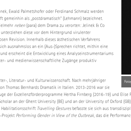
elinek, Ewald Palmetshofer oder Ferdinand Schmalz werden
aft gemeinhin als „postdramatisch“ (Lehmann) bezeichnet.
vielmehr
neben
(para) dem Drama zu verorten: Jelinek & Co
 unterziehen diese vor dem Hintergrund virulenter
osen Revision. Innerhalb dieses ästhetischen Verfahrens
 sich ausnahmslos an ein (Aus-)Sprechen richtet, mithin eine
rgrund erscheint die Entwicklung eines Analyseinstrumentariums
ater- und medienwissenschaftliche Zugänge produktiv
eater-, Literatur- und Kulturwissenschaft. Nach mehrjähriger
Foto
von Thomas Bernhards Dramatik in Italien. 2013-2016 war sie
Zuge der Exzellenzförderprogramme Hertha Firnberg (2016-19) und Elise R
holar an der Ghent University (BE) und an der University of Oxford (GB) u
r Habilitationsschrift
Travelling Gestures
befasste sie sich aus transdiszip
F-Projekt
Performing Gender in View of the Outbreak
, das die Performanc