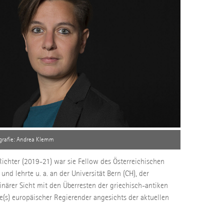
grafie: Andrea Klemm
ichter (2019-21) war sie Fellow des Österreichischen
nd lehrte u. a. an der Universität Bern (CH), der
linärer Sicht mit den Überresten der griechisch-antiken
e(s) europäischer Regierender angesichts der aktuellen