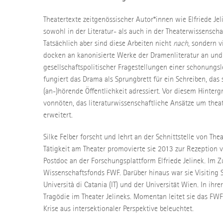
Theatertexte zeitgenössischer Autor*innen wie Elfriede J
sowohl in der Literatur- als auch in der Theaterwissensch
Tatsächlich aber sind diese Arbeiten nicht
nach
, sondern 
docken an kanonisierte Werke der Dramenliteratur an und
gesellschaftspolitischer Fragestellungen einer schonungsl
fungiert das Drama als Sprungbrett für ein Schreiben, das
(an-)hörende Öffentlichkeit adressiert. Vor diesem Hinte
vonnöten, das literaturwissenschaftliche Ansätze um the
erweitert.
Silke Felber forscht und lehrt an der Schnittstelle von Th
Tätigkeit am Theater promovierte sie 2013 zur Rezeption 
Postdoc an der Forschungsplattform Elfriede Jelinek. Im 
Wissenschaftsfonds FWF. Darüber hinaus war sie Visiting Sc
Università di Catania (IT) und der Universität Wien. In ihre
Tragödie im Theater Jelineks. Momentan leitet sie das FW
Krise aus intersektionaler Perspektive beleuchtet.