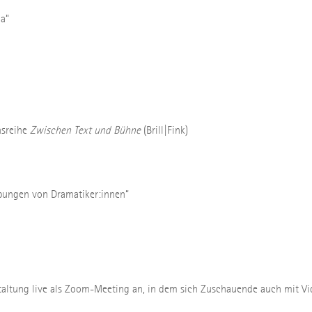
a“
nsreihe
Zwischen Text und Bühne
(Brill|Fink)
reibungen von Dramatiker:innen“
staltung live als Zoom-Meeting an, in dem sich Zuschauende auch mit Vi