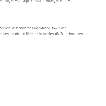
 Vortragen von längeren Wortmeldungen ist dies
tragende, dessen/deren Präsentation sowie der
Zeichen am oberen Bildrand informiert die Teilnehmenden