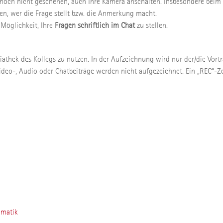
 noch nicht geschehen, auch Ihre Kamera anschalten. Insbesondere beim
n, wer die Frage stellt bzw. die Anmerkung macht.
 Möglichkeit, Ihre
Fragen schriftlich im Chat
zu stellen.
diathek des Kollegs zu nutzen. In der Aufzeichnung wird nur der/die Vor
ideo-, Audio oder Chatbeiträge werden nicht aufgezeichnet. Ein „REC“-
amatik