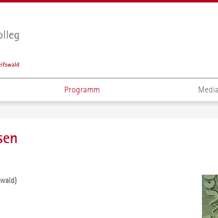
Programm
Media
sen
swald)