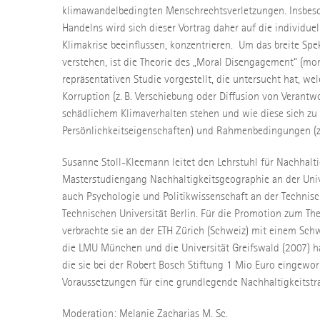
klimawandelbedingten Menschrechtsverletzungen. Insbes
Handelns wird sich dieser Vortrag daher auf die individue
Klimakrise beeinflussen, konzentrieren. Um das breite S
verstehen, ist die Theorie des „Moral Disengagement“ (mor
repräsentativen Studie vorgestellt, die untersucht hat, 
Korruption (z. B. Verschiebung oder Diffusion von Verant
schädlichem Klimaverhalten stehen und wie diese sich zu 
Persönlichkeitseigenschaften) und Rahmenbedingungen (z. 
Susanne Stoll-Kleemann leitet den Lehrstuhl für Nachha
Masterstudiengang Nachhaltigkeitsgeographie an der Unive
auch Psychologie und Politikwissenschaft an der Technis
Technischen Universität Berlin. Für die Promotion zum T
verbrachte sie an der ETH Zürich (Schweiz) mit einem Sc
die LMU München und die Universität Greifswald (2007) ha
die sie bei der Robert Bosch Stiftung 1 Mio Euro eingewor
Voraussetzungen für eine grundlegende Nachhaltigkeitstra
Moderation: Melanie Zacharias M. Sc.