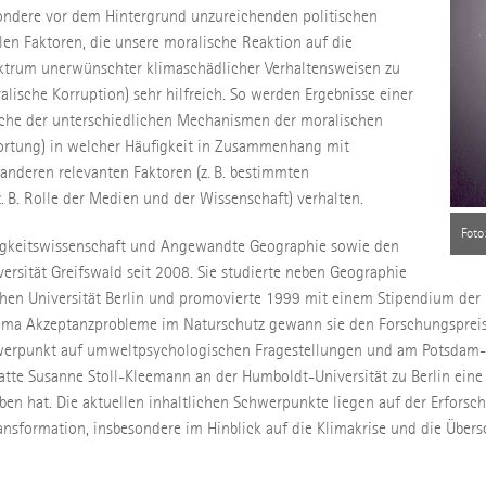
ondere vor dem Hintergrund unzureichenden politischen
llen Faktoren, die unsere moralische Reaktion auf die
pektrum unerwünschter klimaschädlicher Verhaltensweisen zu
alische Korruption) sehr hilfreich. So werden Ergebnisse einer
welche der unterschiedlichen Mechanismen der moralischen
wortung) in welcher Häufigkeit in Zusammenhang mit
anderen relevanten Faktoren (z. B. bestimmten
B. Rolle der Medien und der Wissenschaft) verhalten.
Foto
ltigkeitswissenschaft und Angewandte Geographie sowie den
rsität Greifswald seit 2008. Sie studierte neben Geographie
chen Universität Berlin und promovierte 1999 mit einem Stipendium der
hema Akzeptanzprobleme im Naturschutz gewann sie den Forschungspreis
hwerpunkt auf umweltpsychologischen Fragestellungen und am Potsdam-I
tte Susanne Stoll-Kleemann an der Humboldt-Universität zu Berlin eine 
ben hat. Die aktuellen inhaltlichen Schwerpunkte liegen auf der Erforsc
nsformation, insbesondere im Hinblick auf die Klimakrise und die Übers