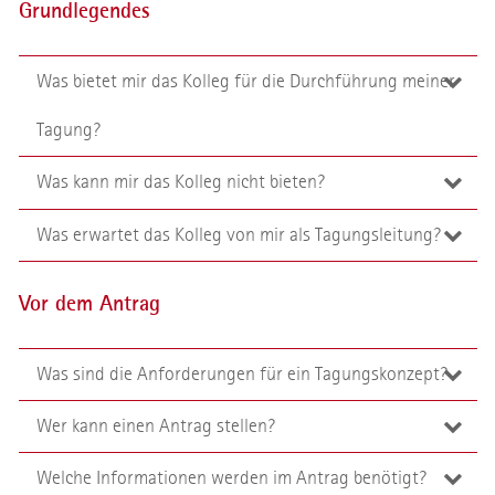
Grundlegendes
Was bietet mir das Kolleg für die Durchführung meiner
Tagung?
Was kann mir das Kolleg nicht bieten?
1. Infrastruktur und technische Unterstützung
Was erwartet das Kolleg von mir als Tagungsleitung?
1. Unterkunft und Reiseplanung
Elegante und moderne Infrastruktur
Umfassende medientechnische Unterstützung bei
tatkräftige personelle Unterstützung durch die
Buchung und Organisation von Hotels und
Durchführung der Tagung
Vor dem Antrag
Tagungsleitung und ihre Mitarbeitenden
Unterkünften
Bei Bedarf digitale Live-Übertragung der
klare und einheitliche Kommunikation nach innen
Unterstützung bei der Reiseplanung von
Veranstaltung per Zoom®
Was sind die Anforderungen für ein Tagungskonzept?
und außen
Referierenden und Teilnehmenden
Mitschnitt, Bearbeitung, Archivierung von
rechtzeitige Mitteilung von Änderungen der
öffentlichen Vorträgen
Wer kann einen Antrag stellen?
Antragstellende Person:
Antragstellende müssen
2. Außerordentliche Serviceleistungen
Voraussetzungen und Abläufe
grundsätzlich Angehörige der Universität
2. Planung und Organisation
Welche Informationen werden im Antrag benötigt?
Antragstellende müssen grundsätzlich Angehörige der
Nacht- und Notdienst
Greifswald sein. Mitglieder der außeruniversitären