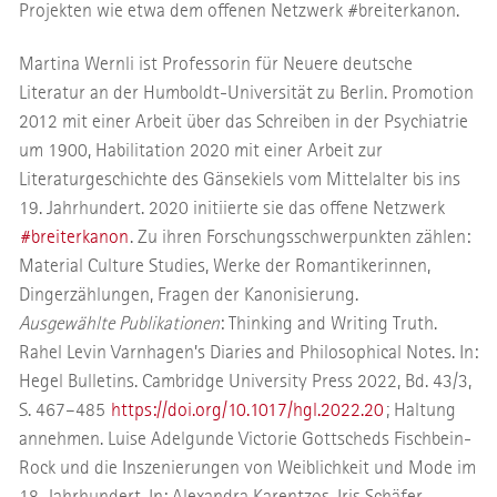
Projekten wie etwa dem offenen Netzwerk #breiterkanon.
Martina Wernli ist Professorin für Neuere deutsche
Literatur an der Humboldt-Universität zu Berlin. Promotion
2012 mit einer Arbeit über das Schreiben in der Psychiatrie
um 1900, Habilitation 2020 mit einer Arbeit zur
Literaturgeschichte des Gänsekiels vom Mittelalter bis ins
19. Jahrhundert. 2020 initiierte sie das offene Netzwerk
#breiterkanon
. Zu ihren Forschungsschwerpunkten zählen:
Material Culture Studies, Werke der Romantikerinnen,
Dingerzählungen, Fragen der Kanonisierung.
Ausgewählte Publikationen
: Thinking and Writing Truth.
Rahel Levin Varnhagen’s Diaries and Philosophical Notes. In:
Hegel Bulletins. Cambridge University Press 2022, Bd. 43/3,
S. 467–485
https://doi.org/10.1017/hgl.2022.20
; Haltung
annehmen. Luise Adelgunde Victorie Gottscheds Fischbein-
Rock und die Inszenierungen von Weiblichkeit und Mode im
18. Jahrhundert. In: Alexandra Karentzos, Iris Schäfer,