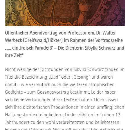
Öffentlicher Abendvortrag von Professor em. Dr. Walter
Werbeck (Greifswald/Höxter) im Rahmen der Vortragsreihe
„‚… ein Jrdisch Paradeiß‘ – Die Dichterin Sibylla Schwarz und
ihre Zeit“
Nicht wenige der Dichtungen von Sibylla Schwarz tragen im
Titel die Bezeichnung „Lied“ oder „Gesang“ und waren
damit - wie vermutlich auch die weiteren strophischen
Gedichte - zum Gesangsvortrag bestimmt. Leider haben
sich keine Vertonungen ihrer Texte erhalten. Doch lassen
sich ihre dichterischen Produktionen in einen umfänglichen
Gattungskontext eingliedern: Lieder zählten im frühen 17.
Jahrhundert zu den wohl verbreitetsten und beliebtesten
Formen der Vokalmusik. Wie groß hier die stilistische Breite