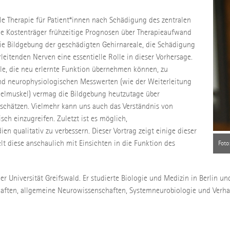
le Therapie für Patient*innen nach Schädigung des zentralen
e Kostenträger frühzeitige Prognosen über Therapieaufwand
 die Bildgebung der geschädigten Gehirnareale, die Schädigung
eitenden Nerven eine essentielle Rolle in dieser Vorhersage.
le, die neu erlernte Funktion übernehmen können, zu
und neurophysiologischen Messwerten (wie der Weiterleitung
ielmuskel) vermag die Bildgebung heutzutage über
schätzen. Vielmehr kann uns auch das Verständnis von
ch einzugreifen. Zuletzt ist es möglich,
n qualitativ zu verbessern. Dieser Vortrag zeigt einige dieser
lt diese anschaulich mit Einsichten in die Funktion des
Foto
er Universität Greifswald. Er studierte Biologie und Medizin in Berlin 
aften, allgemeine Neurowissenschaften, Systemneurobiologie und Verha