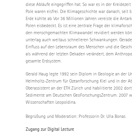
diese Abläufe eingegriffen hat. So war es in der Kreideze
Pole waren eisfrei. Die Klimageschichte war danach, seit 
Erde kühlte ab. Vor 36 Millionen Jahren vereiste die Antark
Polen eisbedeckt. Es ist eine zentrale Frage der klimafor
den menschgemachten Klimawandel revidiert werden könn
unterlag auch weitaus schnelleren Schwankungen. Gerade
Einfluss auf den Lebensraum des Menschen und die Geschi
als während der letzten Dekaden verändert, dem Anthropo
gesamte Erdsystem.
Gerald Haug legte 1992 sein Diplom in Geologie an der Un
Helmholtz-Zentrum für Ozeanforschung Kiel und in der Abte
Oberassistent an der ETH Zürich und habilitierte 2002 do
Sedimente am Deutschen GeoForschungsZentrum. 2007 wurde
Wissenschaften Leopoldina.
Begrüßung und Moderation: Professorin Dr. Ulla Bonas
Zugang zur Digital Lecture