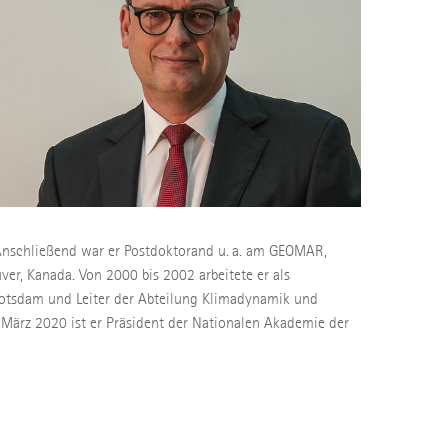
. Anschließend war er Postdoktorand u. a. am GEOMAR,
er, Kanada. Von 2000 bis 2002 arbeitete er als
 Potsdam und Leiter der Abteilung Klimadynamik und
März 2020 ist er Präsident der Nationalen Akademie der