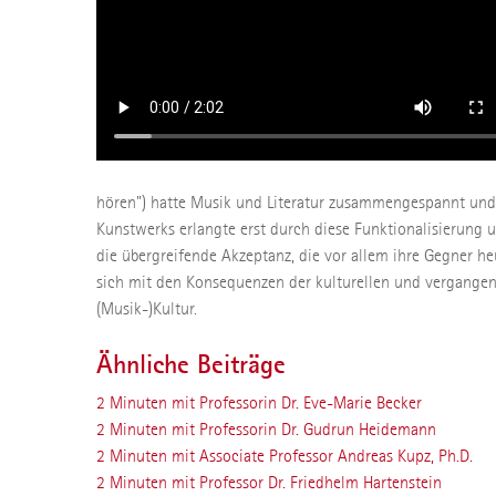
hören") hatte Musik und Literatur zusammengespannt und al
Kunstwerks erlangte erst durch diese Funktionalisierung
die übergreifende Akzeptanz, die vor allem ihre Gegner heu
sich mit den Konsequenzen der kulturellen und vergangen
(Musik-)Kultur.
Ähnliche Beiträge
2 Minuten mit Professorin Dr. Eve-Marie Becker
2 Minuten mit Professorin Dr. Gudrun Heidemann
2 Minuten mit Associate Professor Andreas Kupz, Ph.D.
2 Minuten mit Professor Dr. Friedhelm Hartenstein