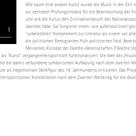
Wie kaum eine andere Kunst wurde die Musik in der Zeit 
zur zentralen Prüfungsinstanz für die Beantwortung der Fr
und wie die Kultur den Zivilisationsbruch des Nationalsoz
überlebt habe. Sie fungierte innen- wie außenpolitisch gle
"unbelastetes" Komplement zur Literatur als einem vor all
die politischen Remigranten früh politisierten Feld. Bereits
Meineckes Konzept der Goethe-Gesellschaften ("Goethe le
s "Kunst" vergangenheitspolitisch funktionalisiert. Die Idee des (musik
 und die damit verbundene symbolischen Aufladung nach dem zweiten We
te als hegemoniale Denkfigur des 19. Jahrhunderts kritisieren. Das Proje
heitspolitischen Konstellation nach dem Zweiten Weltkrieg für die deu