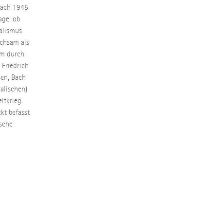
nach 1945
age, ob
ialismus
ichsam als
em durch
 Friedrich
sen, Bach
alischen)
ltkrieg
kt befasst
tsche