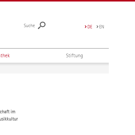
Suche
DE
EN
thek
Stiftung
schaft im
usikkultur